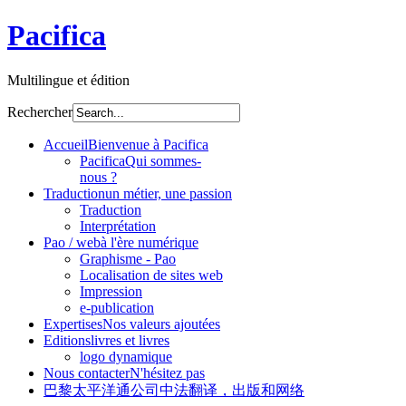
Pacifica
Multilingue et édition
Rechercher
Accueil
Bienvenue à Pacifica
Pacifica
Qui sommes-
nous ?
Traduction
un métier, une passion
Traduction
Interprétation
Pao / web
à l'ère numérique
Graphisme - Pao
Localisation de sites web
Impression
e-publication
Expertises
Nos valeurs ajoutées
Editions
livres et livres
logo dynamique
Nous contacter
N'hésitez pas
巴黎太平洋通公司
中法翻译，出版和网络