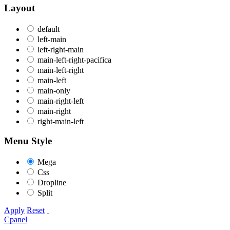
Layout
default
left-main
left-right-main
main-left-right-pacifica
main-left-right
main-left
main-only
main-right-left
main-right
right-main-left
Menu Style
Mega
Css
Dropline
Split
Apply
Reset
Cpanel